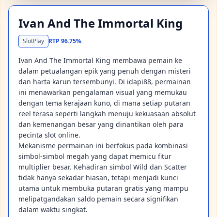
▶
Ivan And The Immortal King
SlotPlay
RTP 96.75%
Ivan And The Immortal King membawa pemain ke
dalam petualangan epik yang penuh dengan misteri
dan harta karun tersembunyi. Di idapi88, permainan
ini menawarkan pengalaman visual yang memukau
dengan tema kerajaan kuno, di mana setiap putaran
reel terasa seperti langkah menuju kekuasaan absolut
dan kemenangan besar yang dinantikan oleh para
pecinta slot online.
Mekanisme permainan ini berfokus pada kombinasi
simbol-simbol megah yang dapat memicu fitur
multiplier besar. Kehadiran simbol Wild dan Scatter
tidak hanya sekadar hiasan, tetapi menjadi kunci
utama untuk membuka putaran gratis yang mampu
melipatgandakan saldo pemain secara signifikan
dalam waktu singkat.