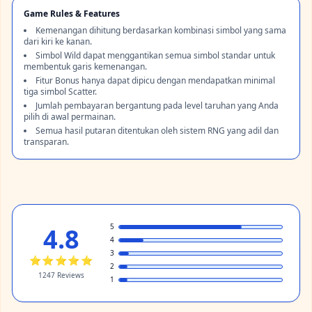
Game Rules & Features
Kemenangan dihitung berdasarkan kombinasi simbol yang sama
dari kiri ke kanan.
Simbol Wild dapat menggantikan semua simbol standar untuk
membentuk garis kemenangan.
Fitur Bonus hanya dapat dipicu dengan mendapatkan minimal
tiga simbol Scatter.
Jumlah pembayaran bergantung pada level taruhan yang Anda
pilih di awal permainan.
Semua hasil putaran ditentukan oleh sistem RNG yang adil dan
transparan.
5
4.8
4
3
⭐⭐⭐⭐⭐
2
1247 Reviews
1