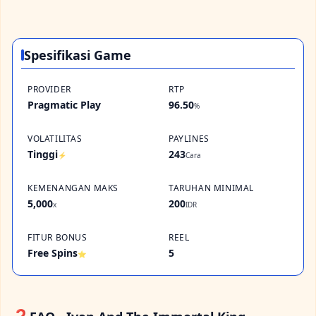
Spesifikasi Game
PROVIDER
RTP
Pragmatic Play
96.50
%
VOLATILITAS
PAYLINES
Tinggi
243
⚡
Cara
KEMENANGAN MAKS
TARUHAN MINIMAL
5,000
200
x
IDR
FITUR BONUS
REEL
Free Spins
5
⭐