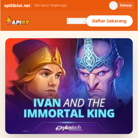
api88slot.net
Slot Gacor Terpercaya
Bahasa
Masuk
Daftar Sekarang