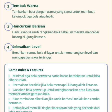
Tembak Warna
2
Tembakkan bola dengan warna yang sama untuk membuat
kelompok tiga bola atau lebih.
Hancurkan Barisan
3
Hancurkan seluruh rangkaian bola sebelum mereka mencapai
lubang di ujung lintasan.
Selesaikan Level
4
Bersihkan semua bola di layar untuk memenangkan level dan
mendapatkan skor tertinggi.
Game Rules & Features
Minimal tiga bola berwarna sama harus berdekatan untuk bisa
dihancurkan.
Permainan berakhir jika bola mencapai lubang akhir lintasan.
Gunakan bola power-up untuk menghancurkan area luas atau
memperlambat gerakan bola.
Skor tambahan diberikan jika Anda berhasil melakukan combo
beruntun.
Setiap level memiliki tingkat kecepatan bola yang berbeda dan
lebih menantang.