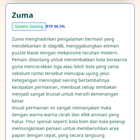
▶
Zuma
Generic Gaming
RTP 96.5%
Zuma menghadirkan pengalaman bermain yang
mendebarkan di idapi88, menggabungkan elemen
puzzle klasik dengan mekanisme taruhan modern.
Pemain ditantang untuk menembakkan bola berwarna
guna mencocokkan tiga atau lebih bola yang sama
sebelum rantai tersebut mencapai ujung jalur.
Ketegangan meningkat seiring bertambahnya
kecepatan permainan, membuat setiap tembakan
menjadi sangat krusial untuk meraih kemenangan
besar.
Visual permainan ini sangat memanjakan mata
dengan warna-warna cerah dan efek animasi yang
halus. Fitur spesial seperti bola bom dan bola pelangi
memungkinkan pemain untuk membersihkan area
papan dengan cepat, yang secara langsung