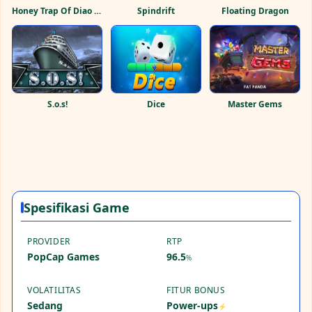
Honey Trap Of Diao Chan
Spindrift
Floating Dragon
S.o.s!
Dice
Master Gems
Spesifikasi Game
PROVIDER
RTP
PopCap Games
96.5
%
VOLATILITAS
FITUR BONUS
Sedang
Power-ups
⚡