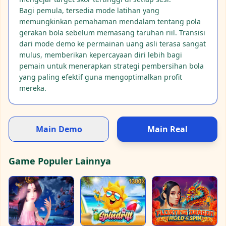
Bagi pemula, tersedia mode latihan yang
memungkinkan pemahaman mendalam tentang pola
gerakan bola sebelum memasang taruhan riil. Transisi
dari mode demo ke permainan uang asli terasa sangat
mulus, memberikan kepercayaan diri lebih bagi
pemain untuk menerapkan strategi pembersihan bola
yang paling efektif guna mengoptimalkan profit
mereka.
Main Demo
Main Real
Game Populer Lainnya