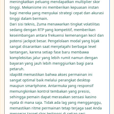
meningkatkan peluang mendapatkan multiplier skor
tinggi. Mekanisme ini memberikan kepuasan instan
bagi mereka yang menyukai strategi cepat dan akurasi
tinggi dalam bermain.
Dari sisi teknis, Zuma menawarkan tingkat volatilitas
sedang dengan RTP yang kompetitif, memberikan
keseimbangan antara frekuensi kemenangan kecil dan
potensi jackpot besar. Pengelolaan modal yang bijak
sangat disarankan saat menjelajahi berbagai level
tantangan, karena setiap fase baru membawa
kompleksitas jalur yang lebih rumit namun dengan
bayaran yang jauh lebih menggiurkan bagi para
petaruh.
idapi88 memastikan bahwa akses permainan ini
sangat optimal baik melalui perangkat desktop
maupun smartphone. Antarmuka yang responsif
memungkinkan kontrol tembakan yang presisi,
sehingga pemain dapat merasakan sensasi kasino
nyata di mana saja. Tidak ada lag yang mengganggu,
memastikan ritme permainan tetap terjaga saat Anda
mengejar target skor tertinggi di setiap sesi.