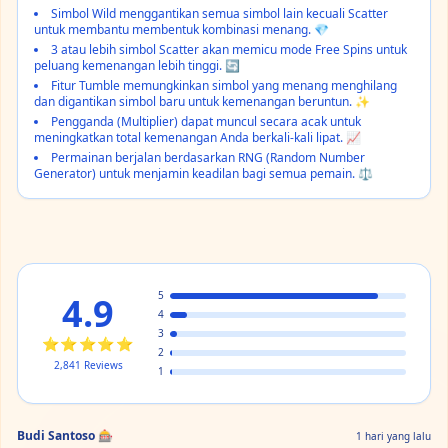
Simbol Wild menggantikan semua simbol lain kecuali Scatter
untuk membantu membentuk kombinasi menang. 💎
3 atau lebih simbol Scatter akan memicu mode Free Spins untuk
peluang kemenangan lebih tinggi. 🔄
Fitur Tumble memungkinkan simbol yang menang menghilang
dan digantikan simbol baru untuk kemenangan beruntun. ✨
Pengganda (Multiplier) dapat muncul secara acak untuk
meningkatkan total kemenangan Anda berkali-kali lipat. 📈
Permainan berjalan berdasarkan RNG (Random Number
Generator) untuk menjamin keadilan bagi semua pemain. ⚖️
5
4.9
4
3
⭐⭐⭐⭐⭐
2
2,841 Reviews
1
Budi Santoso 🎰
1 hari yang lalu