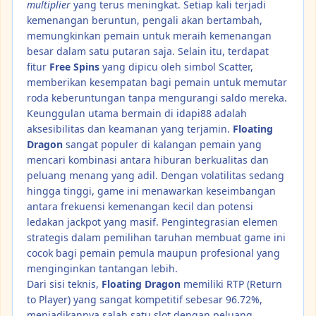
multiplier
yang terus meningkat. Setiap kali terjadi
kemenangan beruntun, pengali akan bertambah,
memungkinkan pemain untuk meraih kemenangan
besar dalam satu putaran saja. Selain itu, terdapat
fitur
Free Spins
yang dipicu oleh simbol Scatter,
memberikan kesempatan bagi pemain untuk memutar
roda keberuntungan tanpa mengurangi saldo mereka.
Keunggulan utama bermain di idapi88 adalah
aksesibilitas dan keamanan yang terjamin.
Floating
Dragon
sangat populer di kalangan pemain yang
mencari kombinasi antara hiburan berkualitas dan
peluang menang yang adil. Dengan volatilitas sedang
hingga tinggi, game ini menawarkan keseimbangan
antara frekuensi kemenangan kecil dan potensi
ledakan jackpot yang masif. Pengintegrasian elemen
strategis dalam pemilihan taruhan membuat game ini
cocok bagi pemain pemula maupun profesional yang
menginginkan tantangan lebih.
Dari sisi teknis,
Floating Dragon
memiliki RTP (Return
to Player) yang sangat kompetitif sebesar 96.72%,
menjadikannya salah satu slot dengan peluang