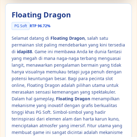
▶
Floating Dragon
PG Soft
RTP 96.72%
Selamat datang di
Floating Dragon
, salah satu
permainan slot paling mendebarkan yang kini tersedia
di
idapi88
. Game ini membawa Anda ke dunia fantasi
yang megah di mana naga-naga terbang menguasai
langit, menawarkan pengalaman bermain yang tidak
hanya visualnya memukau tetapi juga penuh dengan
potensi keuntungan besar. Bagi para pecinta slot
online, Floating Dragon adalah pilihan utama untuk
merasakan sensasi kemenangan yang spektakuler.
Dalam hal gameplay,
Floating Dragon
menampilkan
mekanisme yang inovatif dengan grafis berkualitas
tinggi khas PG Soft. Simbol-simbol yang hadir
terinspirasi dari elemen alam dan harta karun kuno,
menciptakan atmosfer yang imersif. Fitur utama yang
membuat game ini sangat dicintai adalah mekanisme